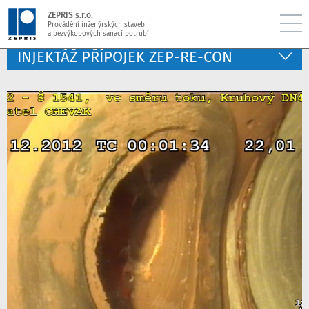
ZEPRIS s.r.o.
Provádění inženýrských staveb
a bezvýkopových sanací potrubí
INJEKTÁŽ PŘÍPOJEK ZEP-RE-CON