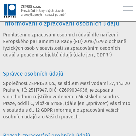
ZEPRIS s.r.o.
Provádění inženýrských staveb
a bezvýkopových sanací potrubí
Informování o zpracování osobních údajů
Prohlášení o zpracování osobních údajů dle nařízení
Evropského parlamentu a Rady (EU) 2016/679 o ochraně
fyzických osob v souvislosti se zpracováním osobních
údajů a poučení subjektů údajů (dále jen ,,GDPR")
Správce osobních údajů
Společnost ZEPRIS s.r.o., se sídlem Mezi vodami 27, 143 20
Praha 4, lČ: 25117947, DIČ: CZ699004936, je zapsána
v obchodním rejstříku vedeném u Městského soudu v
Praze, oddíl C, vložka 51188, (dále jen ,,správce") Vás tímto
v souladu s čl. 12 GDPR informuje o zpracování Vašich
osobních údajů a o Vašich právech.
Rozsah zpracování osobních údajů