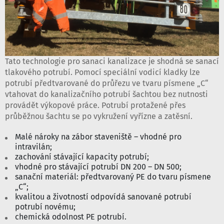
Tato technologie pro sanaci kanalizace je shodná se sanací
tlakového potrubí. Pomocí speciální vodicí kladky lze
potrubí předtvarované do průřezu ve tvaru písmene „C“
vtahovat do kanalizačního potrubí šachtou bez nutnosti
provádět výkopové práce. Potrubí protažené přes
průběžnou šachtu se po vykružení vyřízne a zatěsní.
Malé nároky na zábor staveniště – vhodné pro
intravilán;
zachování stávající kapacity potrubí;
vhodné pro stávající potrubí DN 200 – DN 500;
sanační materiál: předtvarovaný PE do tvaru písmene
„C“;
kvalitou a životností odpovídá sanované potrubí
potrubí novému;
chemická odolnost PE potrubí.