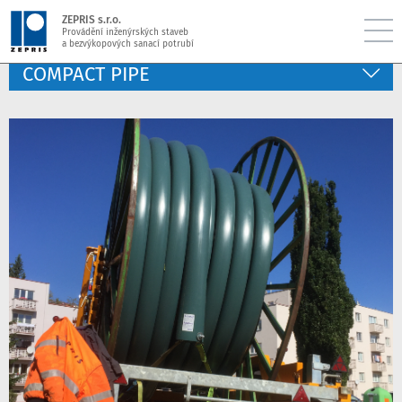
ZEPRIS s.r.o.
Provádění inženýrských staveb
a bezvýkopových sanací potrubí
COMPACT PIPE