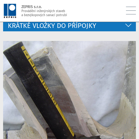
ZEPRIS s.r.o.
Provádění inženýrských staveb
a bezvýkopových sanací potrubí
KRÁTKÉ VLOŽKY DO PŘÍPOJKY