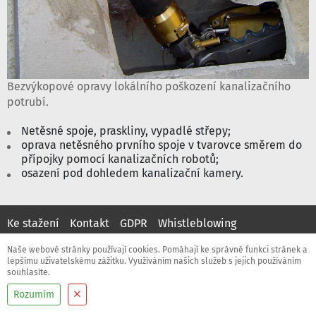
Bezvýkopové opravy lokálního poškození kanalizačního
potrubí.
Netěsné spoje, praskliny, vypadlé střepy;
oprava netěsného prvního spoje v tvarovce směrem do
přípojky pomocí kanalizačních robotů;
osazení pod dohledem kanalizační kamery.
Ke stažení
Kontakt
GDPR
Whistleblowing
PFEIFFER SK, s.r.o.
Naše webové stránky používají cookies. Pomáhají ke správné funkci stránek a
lepšímu uživatelskému zážitku. Využíváním našich služeb s jejich používáním
souhlasíte.
Rozumím