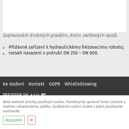
Zapravování drobných prasklin, dutin ,netěsných spojů.
Přídávné zařízení k hydraulickému frézovacímu robotu;
rozsah nasazení v potrubí DN 250 – DN 600.
Ke stažení
Kontakt
GDPR
Whistleblowing
PFEIFFER SK, s.r.o.
Naše webové stránky používají cookies. Pomáhají ke správné funkci stránek a
lepšímu uživatelskému zážitku. Využíváním našich služeb s jejich používáním
souhlasíte.
Rozumím