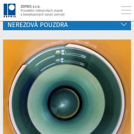
ZEPRIS s.r.o.
Provádění inženýrských staveb
a bezvýkopových sanací potrubí
NEREZOVÁ POUZDRA