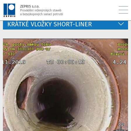
ZEPRIS s.r.o.
Provádění inženýrských staveb
a bezvýkopových sanací potrubí
KRÁTKÉ VLOŽKY SHORT-LINER