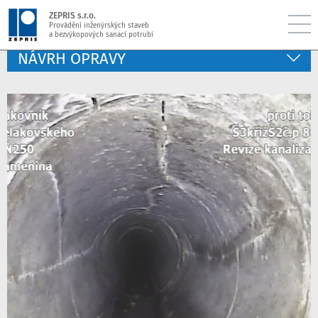
ZEPRIS s.r.o.
Provádění inženýrských staveb
a bezvýkopových sanací potrubí
NÁVRH OPRAVY